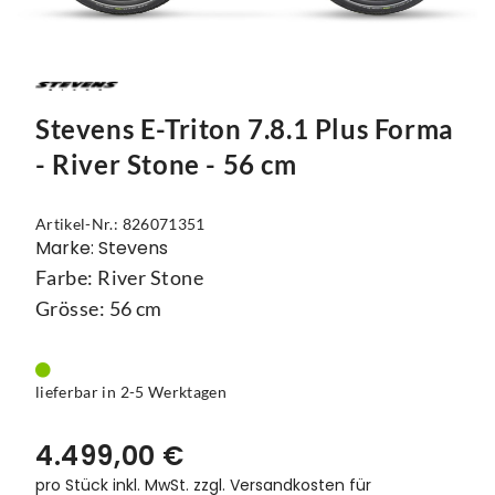
Mützen
Touring
Kettenblätter
Flaschen
Reflex-Produkte
Urban
Kurbelgarnituren
Flaschenhalter
Regenbekleidung
Laufräder
Gepäckträger
Stevens E-Triton 7.8.1 Plus Forma
Schuhe
Lenker
Kettenschutz
- River Stone - 56 cm
Socken
Naben
Kindersitze
Artikel-Nr.: 826071351
Marke: Stevens
Streetwear
Pedale
Klingeln & Hupen
Farbe: River Stone
Trikots
Sättel
Pumpen
Grösse: 56 cm
Überschuhe
Sattelstützen
Rucksäcke
Unterwäsche
Schaltung
Schlösser
lieferbar in 2-5 Werktagen
Westen
Ständer
Schutzbleche
4.499,00 €
pro Stück inkl. MwSt.
zzgl. Versandkosten für
Steuersätze
Single Speed