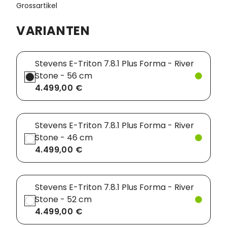
Grossartikel
Vorbauten
Smartphonehalter
VARIANTEN
Zahnkränze
Spiegel
Stevens E-Triton 7.8.1 Plus Forma - River
Taschen
Stone - 56 cm
Trainingsrollen
4.499,00 €
Wandhalterung
Stevens E-Triton 7.8.1 Plus Forma - River
Stone - 46 cm
4.499,00 €
Stevens E-Triton 7.8.1 Plus Forma - River
Stone - 52 cm
4.499,00 €