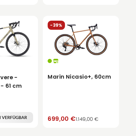
-39%
Marin Nicasio+, 60cm
vere -
 - 61 cm
699,00 €
N VERFÜGBAR
1.149,00 €