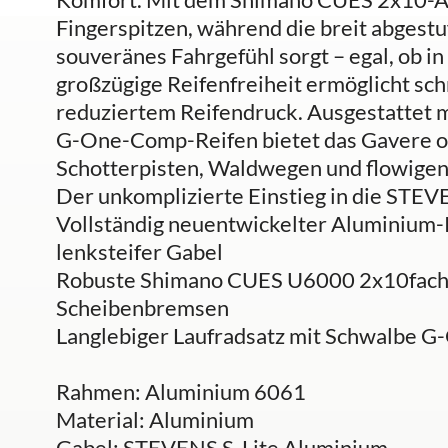
Fingerspitzen, während die breit abgestu
souveränes Fahrgefühl sorgt – egal, ob in
großzügige Reifenfreiheit ermöglicht sc
reduziertem Reifendruck. Ausgestattet 
G-One-Comp-Reifen bietet das Gavere op
Schotterpisten, Waldwegen und flowigen 
Der unkomplizierte Einstieg in die STEV
Vollständig neuentwickelter Aluminium-R
lenksteifer Gabel
Robuste Shimano CUES U6000 2x10fach-
Scheibenbremsen
Langlebiger Laufradsatz mit Schwalbe G
Rahmen: Aluminium 6061
Material: Aluminium
Gabel: STEVENS S-Lite Aluminium