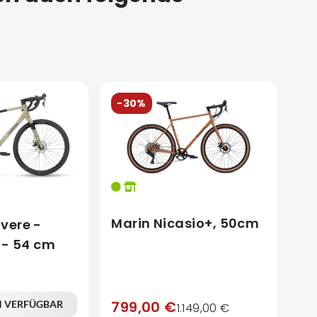
-30%
Marin Nicasio+, 50cm
vere -
 - 54 cm
799,00 €
N VERFÜGBAR
1.149,00 €