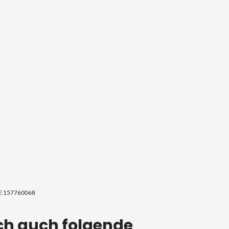
DE 157760068
ch auch folgende