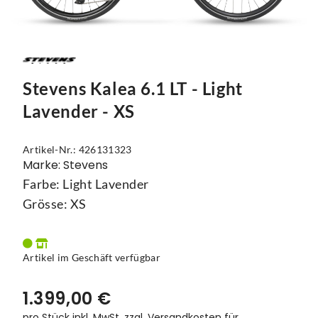
Mützen
Touring
Kettenblätter
Flaschen
Reflex-Produkte
Urban
Kurbelgarnituren
Flaschenhalter
Regenbekleidung
Laufräder
Gepäckträger
Stevens Kalea 6.1 LT - Light
Schuhe
Lenker
Kettenschutz
Lavender - XS
Socken
Naben
Kindersitze
Artikel-Nr.: 426131323
Streetwear
Pedale
Klingeln & Hupen
Marke: Stevens
Farbe: Light Lavender
Trikots
Sättel
Pumpen
Grösse: XS
Überschuhe
Sattelstützen
Rucksäcke
Unterwäsche
Schaltung
Schlösser
Artikel im Geschäft verfügbar
Westen
Ständer
Schutzbleche
1.399,00 €
Steuersätze
Single Speed
pro Stück inkl. MwSt.
zzgl. Versandkosten für