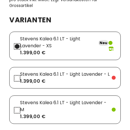
Grossartikel
Vorbauten
Smartphonehalter
VARIANTEN
Zahnkränze
Spiegel
Taschen
Stevens Kalea 6.1 LT - Light
Neu
Lavender - XS
Trainingsrollen
1.399,00 €
Wandhalterung
Stevens Kalea 6.1 LT - Light Lavender - L
1.399,00 €
Stevens Kalea 6.1 LT - Light Lavender -
M
1.399,00 €