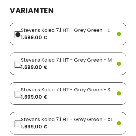
VARIANTEN
Vorbauten
Smartphonehalter
Zahnkränze
Spiegel
Stevens Kalea 7.1 HT - Grey Green - L
1.699,00 €
Taschen
Trainingsrollen
Stevens Kalea 7.1 HT - Grey Green - M
Wandhalterung
1.699,00 €
Stevens Kalea 7.1 HT - Grey Green - S
1.699,00 €
Stevens Kalea 7.1 HT - Grey Green - XL
1.699,00 €