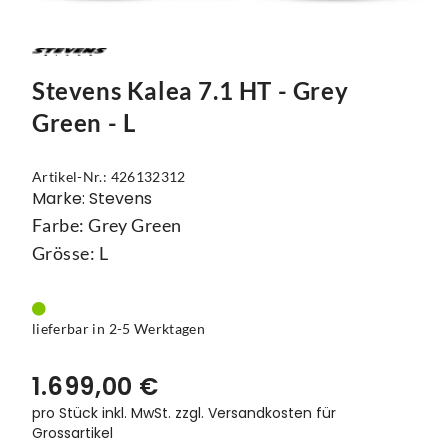
Mützen
Touring
Kettenblätter
Flaschen
Reflex-Produkte
Urban
Kurbelgarnituren
Flaschenhalter
Stevens Kalea 7.1 HT - Grey
Regenbekleidung
Laufräder
Gepäckträger
Green - L
Schuhe
Lenker
Kettenschutz
Artikel-Nr.: 426132312
Socken
Naben
Kindersitze
Marke: Stevens
Streetwear
Pedale
Klingeln & Hupen
Farbe: Grey Green
Grösse: L
Trikots
Sättel
Pumpen
Überschuhe
Sattelstützen
Rucksäcke
lieferbar in 2-5 Werktagen
Unterwäsche
Schaltung
Schlösser
1.699,00 €
Westen
Ständer
Schutzbleche
pro Stück inkl. MwSt.
zzgl. Versandkosten für
Grossartikel
Steuersätze
Single Speed