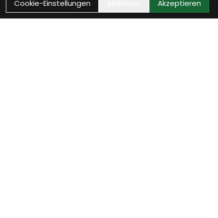
Cookie-Einstellungen
Ablehnen
Akzeptieren
Wie können wir Dir helfen?
Beratungs-Termin
zum Termin
Vereinbare jetzt Dein persönliches