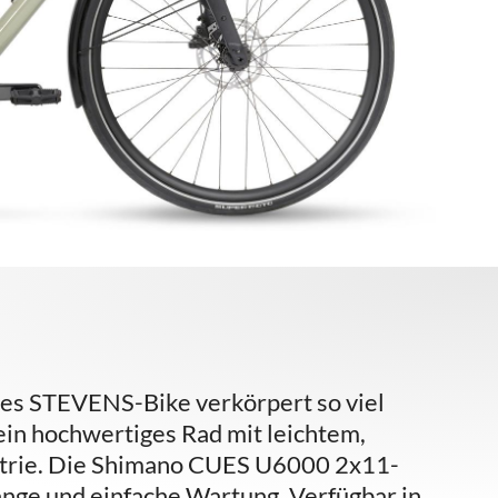
eres STEVENS-Bike verkörpert so viel
 ein hochwertiges Rad mit leichtem,
etrie. Die Shimano CUES U6000 2x11-
änge und einfache Wartung. Verfügbar in