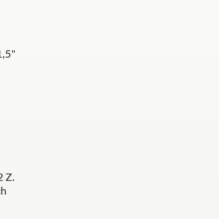
1,5"
i
 Z.
ch