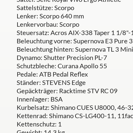
Sattelstütze: Scorpo
Lenker: Scorpo 640 mm
Lenkervorbau: Scorpo
Steuersatz: Acros AIX-338 Taper 1 1/8"-
Beleuchtung vorne: Supernova E3 Pure 3
Beleuchtung hinten: Supernova TL 3 Min
Dynamo: Shutter Precision PL-7
Schutzbleche: Curana Apollo 55
Pedale: ATB Pedal Reflex
Ständer: STEVENS Edge
Gepäckträger: Racktime STV RC 09
Innenlager: BSA
Kurbelsatz: Shimano CUES U8000, 46-32
Kettenrad: Shimano CS-LG400-11, 11fa
Kettenschutz: 1
Gewicht: 14.3 kg