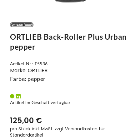
Vorbauten
Smartphonehalter
Zahnkränze
Spiegel
ORTLIEB Back-Roller Plus Urban
Taschen
pepper
Trainingsrollen
Artikel-Nr.: F5536
Wandhalterung
Marke: ORTLIEB
Farbe: pepper
Artikel im Geschäft verfügbar
125,00 €
pro Stück inkl. MwSt.
zzgl. Versandkosten für
Standardartikel