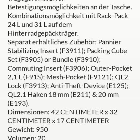
Befestigungsmöglichkeiten an der Tasche.
Kombinationsmöglichkeit mit Rack-Pack
24 L und 31 L auf dem
Hinterradgepäckträger.
Separat erhältliches Zubehör: Pannier
Stabilizing Insert (F3911); Packing Cube
Set (F3905) or Bundle (F3910);
Commuting Insert (F3906); Outer-Pocket
2,1 L (F91S); Mesh-Pocket (F9121); QL2
Lock (F3913); Anti-Theft-Device (E125);
QL2.1 Haken 18 mm (E211) & 20 mm
(E193).
Dimensionen: 42 CENTIMETER x 32
CENTIMETER x 17 CENTIMETER
Gewicht: 950
Volumen: 20