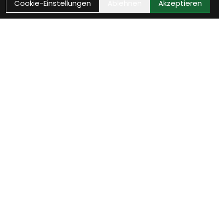
Cookie-Einstellungen
Ablehnen
Akzeptieren
Wie können wir Dir helfen?
Beratungs-Termin
zum Termin
Vereinbare jetzt Dein persönliches