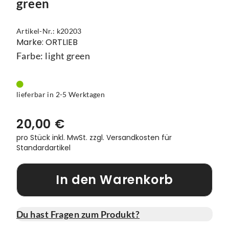
green
Vorbauten
Smartphonehalter
Artikel-Nr.: k20203
Marke: ORTLIEB
Zahnkränze
Spiegel
Farbe: light green
Taschen
Trainingsrollen
lieferbar in 2-5 Werktagen
Wandhalterung
20,00 €
pro Stück inkl. MwSt.
zzgl. Versandkosten für
Standardartikel
In den Warenkorb
Du hast Fragen zum Produkt?