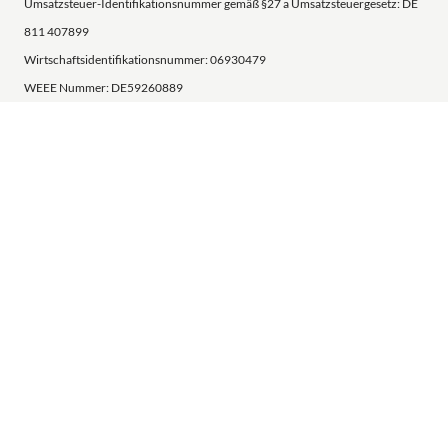
Umsatzsteuer-Identifikationsnummer gemäß §27 a Umsatzsteuergesetz: DE
811 407899
Wirtschaftsidentifikationsnummer: 06930479
WEEE Nummer: DE59260889