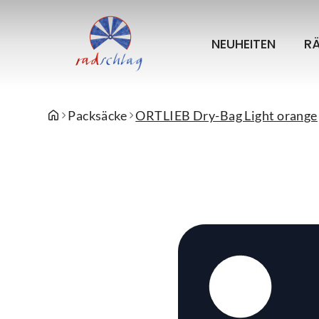
NEUHEITEN
R
Packsäcke
ORTLIEB Dry-Bag Light orange