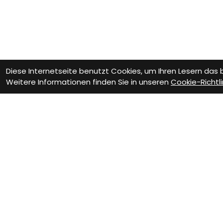
Diese Internetseite benutzt Cookies, um Ihren Lesern das
Weitere Informationen finden Sie in unseren
Cookie-Richtli
Wie können wir Dir helfen?
Beratungs-Termin
Wer