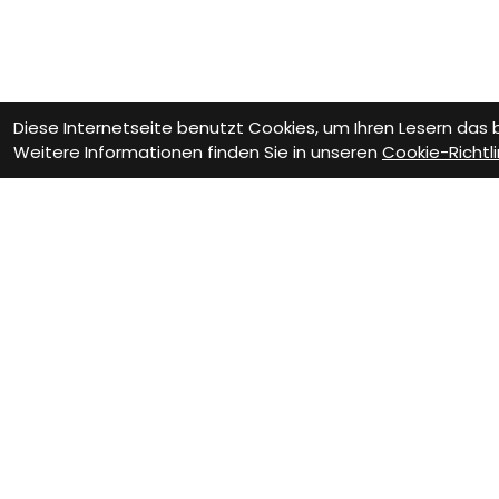
Diese Internetseite benutzt Cookies, um Ihren Lesern das
Weitere Informationen finden Sie in unseren
Cookie-Richtli
Wie können wir Dir helfen?
Beratungs-Termin
Wer
zum Termin
z