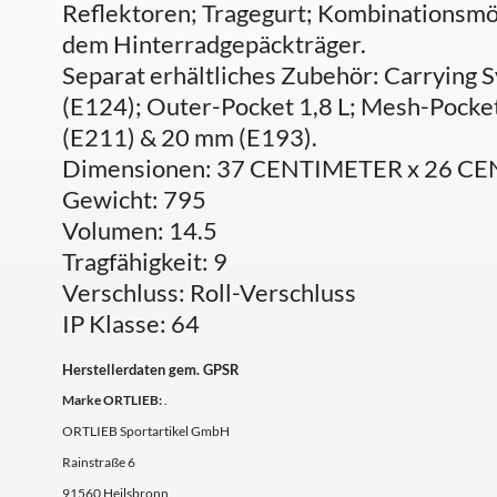
Reflektoren; Tragegurt; Kombinationsmög
dem Hinterradgepäckträger.
Separat erhältliches Zubehör: Carrying 
(E124); Outer-Pocket 1,8 L; Mesh-Pocke
(E211) & 20 mm (E193).
Dimensionen: 37 CENTIMETER x 26 C
Gewicht: 795
Volumen: 14.5
Tragfähigkeit: 9
Verschluss: Roll-Verschluss
IP Klasse: 64
Herstellerdaten gem. GPSR
Marke ORTLIEB:
.
ORTLIEB Sportartikel GmbH
Rainstraße 6
91560 Heilsbronn