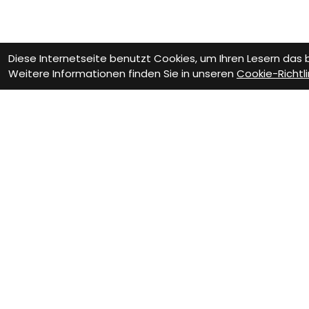
Diese Internetseite benutzt Cookies, um Ihren Lesern das
Weitere Informationen finden Sie in unseren
Cookie-Richtli
Wie können wir Dir helfen?
Beratungs-Termin
Wer
zum Termin
z