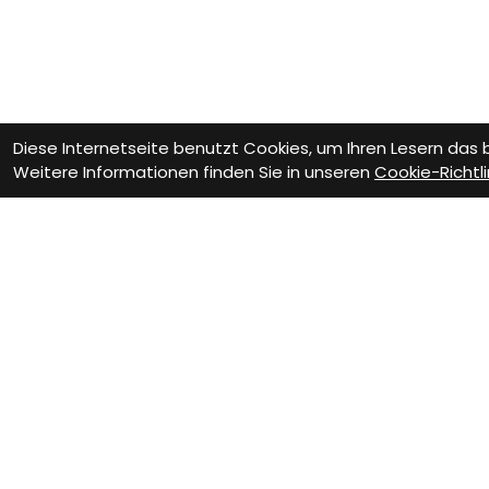
Diese Internetseite benutzt Cookies, um Ihren Lesern das
Weitere Informationen finden Sie in unseren
Cookie-Richtli
Wie können wir Dir helfen?
Beratungs-Termin
Wer