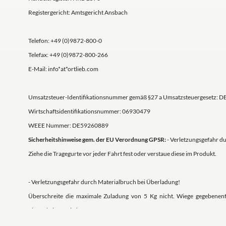
Registergericht: Amtsgericht Ansbach
Telefon: +49 (0)9872-800-0
Telefax: +49 (0)9872-800-266
E-Mail: info*at*ortlieb.com
Umsatzsteuer-Identifikationsnummer gemäß §27 a Umsatzsteuergesetz: D
Wirtschaftsidentifikationsnummer: 06930479
WEEE Nummer: DE59260889
Sicherheitshinweise gem. der EU Verordnung GPSR:
- Verletzungsgefahr du
Ziehe die Tragegurte vor jeder Fahrt fest oder verstaue diese im Produkt.
- Verletzungsgefahr durch Materialbruch bei Überladung!
Überschreite die maximale Zuladung von 5 Kg nicht. Wiege gegebenenfa
überschritten wird.