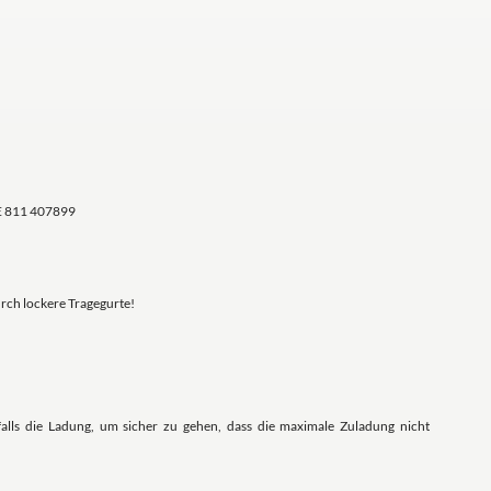
E 811 407899
rch lockere Tragegurte!
lls die Ladung, um sicher zu gehen, dass die maximale Zuladung nicht