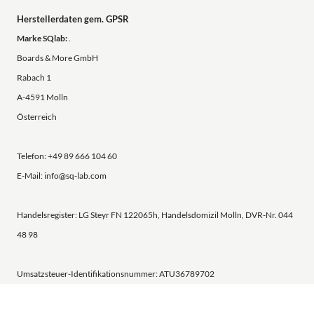
Herstellerdaten gem. GPSR
Marke SQlab:
.
Boards & More GmbH
Rabach 1
A-4591 Molln
Österreich
Telefon: +49 89 666 104 60
E-Mail: info@sq-lab.com
Handelsregister: LG Steyr FN 122065h, Handelsdomizil Molln, DVR-Nr. 044
48 98
Umsatzsteuer-Identifikationsnummer: ATU36789702