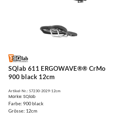
Vorbauten
Smartphonehalter
Zahnkränze
Spiegel
Taschen
Trainingsrollen
Wandhalterung
SQlab 611 ERGOWAVE®® CrMo
900 black 12cm
Artikel-Nr.: 57230-2029-12cm
Marke: SQlab
Farbe: 900 black
Grösse: 12cm