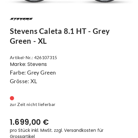
Mützen
Touring
Kettenblätter
Flaschen
Reflex-Produkte
Urban
Kurbelgarnituren
Flaschenhalter
Regenbekleidung
Laufräder
Gepäckträger
Stevens Caleta 8.1 HT - Grey
Green - XL
Schuhe
Lenker
Kettenschutz
Socken
Naben
Kindersitze
Artikel-Nr.: 426107315
Marke: Stevens
Streetwear
Pedale
Klingeln & Hupen
Farbe: Grey Green
Grösse: XL
Trikots
Sättel
Pumpen
Überschuhe
Sattelstützen
Rucksäcke
zur Zeit nicht lieferbar
Unterwäsche
Schaltung
Schlösser
1.699,00 €
Westen
Ständer
Schutzbleche
pro Stück inkl. MwSt.
zzgl. Versandkosten für
Grossartikel
Steuersätze
Single Speed