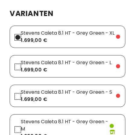
VARIANTEN
Vorbauten
Smartphonehalter
Zahnkränze
Spiegel
Stevens Caleta 8.1 HT - Grey Green - XL
Taschen
1.699,00 €
Trainingsrollen
Stevens Caleta 8.1 HT - Grey Green - L
Wandhalterung
1.699,00 €
Stevens Caleta 8.1 HT - Grey Green - S
1.699,00 €
Stevens Caleta 8.1 HT - Grey Green -
M