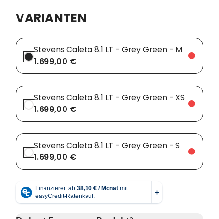
VARIANTEN
Vorbauten
Smartphonehalter
Zahnkränze
Spiegel
Stevens Caleta 8.1 LT - Grey Green - M
1.699,00 €
Taschen
Trainingsrollen
Stevens Caleta 8.1 LT - Grey Green - XS
Wandhalterung
1.699,00 €
Stevens Caleta 8.1 LT - Grey Green - S
1.699,00 €