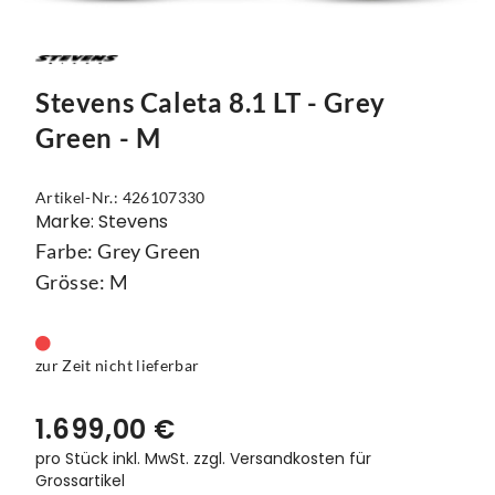
Mützen
Touring
Kettenblätter
Flaschen
Reflex-Produkte
Urban
Kurbelgarnituren
Flaschenhalter
Stevens Caleta 8.1 LT - Grey
Regenbekleidung
Laufräder
Gepäckträger
Green - M
Schuhe
Lenker
Kettenschutz
Artikel-Nr.: 426107330
Socken
Naben
Kindersitze
Marke: Stevens
Streetwear
Pedale
Klingeln & Hupen
Farbe: Grey Green
Grösse: M
Trikots
Sättel
Pumpen
Überschuhe
Sattelstützen
Rucksäcke
zur Zeit nicht lieferbar
Unterwäsche
Schaltung
Schlösser
1.699,00 €
Westen
Ständer
Schutzbleche
pro Stück inkl. MwSt.
zzgl. Versandkosten für
Grossartikel
Steuersätze
Single Speed