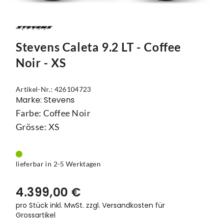
Mützen
Touring
Kettenblätter
Flaschen
Reflex-Produkte
Urban
Kurbelgarnituren
Flaschenhalter
Stevens Caleta 9.2 LT - Coffee
Regenbekleidung
Laufräder
Gepäckträger
Noir - XS
Schuhe
Lenker
Kettenschutz
Socken
Naben
Kindersitze
Artikel-Nr.: 426104723
Marke: Stevens
Streetwear
Pedale
Klingeln & Hupen
Farbe: Coffee Noir
Grösse: XS
Trikots
Sättel
Pumpen
Überschuhe
Sattelstützen
Rucksäcke
lieferbar in 2-5 Werktagen
Unterwäsche
Schaltung
Schlösser
4.399,00 €
Westen
Ständer
Schutzbleche
pro Stück inkl. MwSt.
zzgl. Versandkosten für
Grossartikel
Steuersätze
Single Speed