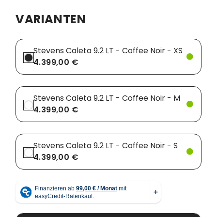
VARIANTEN
Vorbauten
Smartphonehalter
Zahnkränze
Spiegel
Stevens Caleta 9.2 LT - Coffee Noir - XS
4.399,00 €
Taschen
Trainingsrollen
Stevens Caleta 9.2 LT - Coffee Noir - M
Wandhalterung
4.399,00 €
Stevens Caleta 9.2 LT - Coffee Noir - S
4.399,00 €