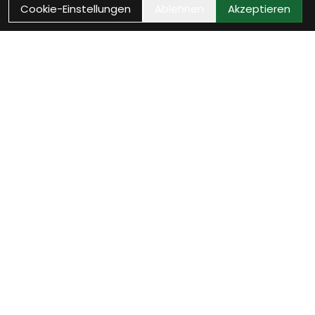
Cookie-Einstellungen
Ablehnen
Akzeptieren
Wie können wir Dir helfen?
Beratungs-Termin
zum Termin