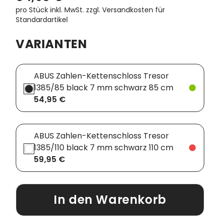
pro Stück inkl. MwSt.
zzgl. Versandkosten für
Standardartikel
Vorbauten
Smartphonehalter
VARIANTEN
Zahnkränze
Spiegel
Taschen
ABUS Zahlen-Kettenschloss Tresor
Trainingsrollen
1385/85 black 7 mm schwarz 85 cm
54,95 €
Wandhalterung
ABUS Zahlen-Kettenschloss Tresor
1385/110 black 7 mm schwarz 110 cm
59,95 €
In den Warenkorb