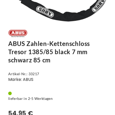
Mützen
Touring
Kettenblätter
Flaschen
Reflex-Produkte
Urban
Kurbelgarnituren
Flaschenhalter
Regenbekleidung
Laufräder
Gepäckträger
Schuhe
Lenker
Kettenschutz
ABUS Zahlen-Kettenschloss
Socken
Naben
Kindersitze
Tresor 1385/85 black 7 mm
Streetwear
Pedale
Klingeln & Hupen
schwarz 85 cm
Trikots
Sättel
Pumpen
Artikel-Nr.: 33217
Marke: ABUS
Überschuhe
Sattelstützen
Rucksäcke
Unterwäsche
Schaltung
Schlösser
lieferbar in 2-5 Werktagen
Westen
Ständer
Schutzbleche
54,95 €
Steuersätze
Single Speed