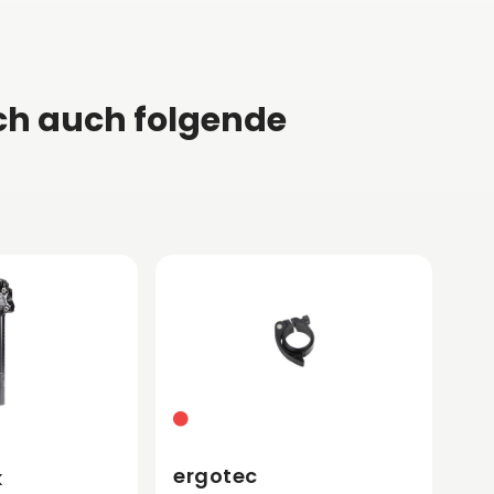
ch auch folgende
ergotec
k