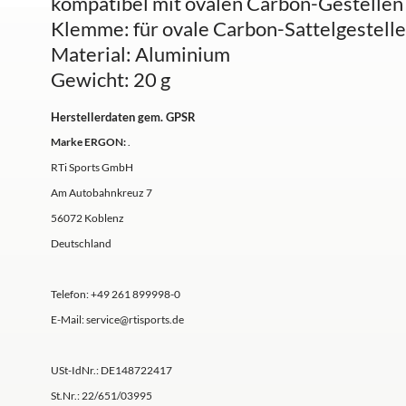
kompatibel mit ovalen Carbon-Gestellen vi
Klemme: für ovale Carbon-Sattelgestell
Material: Aluminium
Gewicht: 20 g
Herstellerdaten gem. GPSR
Marke ERGON:
.
RTi Sports GmbH
Am Autobahnkreuz 7
56072 Koblenz
Deutschland
Telefon: +49 261 899998‍-‍0
E‍-‍Mail: service@rtisports.de
USt‍-‍IdNr.: DE148722417
St.Nr.: 22‍/‍651‍/‍03995