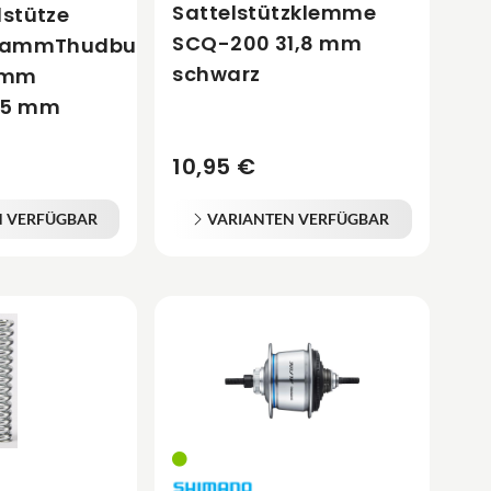
Sattelstützklemme
lstütze
SCQ-200 31,8 mm
grammThudbuster
schwarz
2 mm
45 mm
10,95 €
N VERFÜGBAR
VARIANTEN VERFÜGBAR