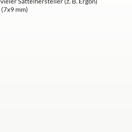
eler Sattelhersteller (z. B. Ergon)
e (7x9 mm)