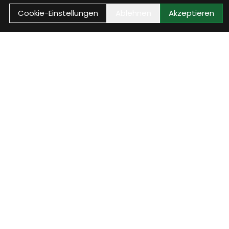
Cookie-Einstellungen
Ablehnen
Akzeptieren
Anrufen
Anrufen
 und
Rufe uns an, wir sind
telefonisch erreichbar und