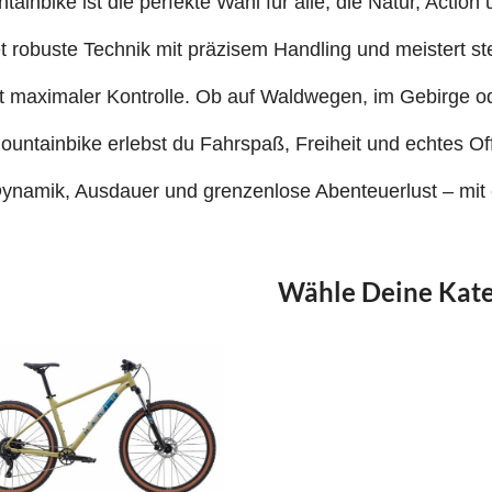
tainbike ist die perfekte Wahl für alle, die Natur, Actio
t robuste Technik mit präzisem Handling und meistert st
it maximaler Kontrolle. Ob auf Waldwegen, im Gebirge o
untainbike erlebst du Fahrspaß, Freiheit und echtes Of
ynamik, Ausdauer und grenzenlose Abenteuerlust – mit 
Wähle Deine Kate