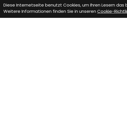
Diese Internetseite benutzt Cookies, um Ihren Lesern das
Weitere Informationen finden Sie in unseren
Cookie-Richtli
Wie können wir Dir helfen?
Beratungs-Termin
Wer
zum Termin
z
Vereinbare jetzt Dein
Siche
persönliches
Werk