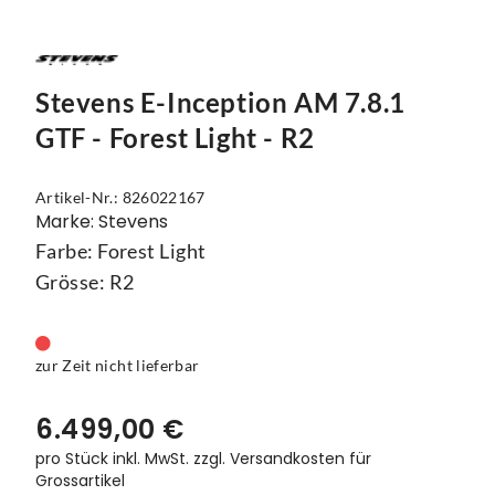
Mützen
Touring
Kettenblätter
Flaschen
Reflex-Produkte
Urban
Kurbelgarnituren
Flaschenhalter
Stevens E-Inception AM 7.8.1
Regenbekleidung
Laufräder
Gepäckträger
GTF - Forest Light - R2
Schuhe
Lenker
Kettenschutz
Socken
Naben
Kindersitze
Artikel-Nr.: 826022167
Marke: Stevens
Streetwear
Pedale
Klingeln & Hupen
Farbe: Forest Light
Grösse: R2
Trikots
Sättel
Pumpen
Überschuhe
Sattelstützen
Rucksäcke
zur Zeit nicht lieferbar
Unterwäsche
Schaltung
Schlösser
6.499,00 €
Westen
Ständer
Schutzbleche
pro Stück inkl. MwSt.
zzgl. Versandkosten für
Grossartikel
Steuersätze
Single Speed