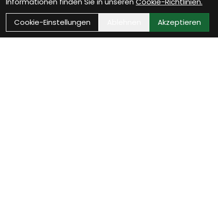
Informationen finden Sie in unseren
Cookie-Richtlinien.
Cookie-Einstellungen
Ablehnen
Akzeptieren
Wie können wir Dir helfen?
Beratungs-Termin
zum Termin