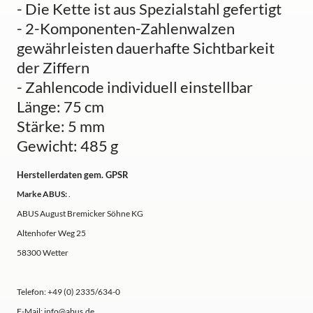
- Die Kette ist aus Spezialstahl gefertigt
- 2-Komponenten-Zahlenwalzen
gewährleisten dauerhafte Sichtbarkeit
der Ziffern
- Zahlencode individuell einstellbar
Länge: 75 cm
Stärke: 5 mm
Gewicht: 485 g
Herstellerdaten gem. GPSR
Marke ABUS:
.
ABUS August Bremicker Söhne KG
Altenhofer Weg 25
58300 Wetter
Telefon: +49 (0) 2335/634-0
E-Mail: info@abus.de