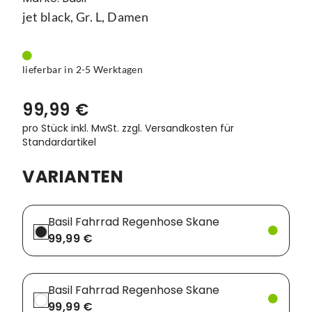
jet black, Gr. L, Damen
Vorbauten
Smartphonehalter
Zahnkränze
Spiegel
lieferbar in 2-5 Werktagen
Taschen
99,99 €
Trainingsrollen
pro Stück inkl. MwSt.
zzgl. Versandkosten für
Standardartikel
Wandhalterung
VARIANTEN
Basil Fahrrad Regenhose Skane
99,99 €
Basil Fahrrad Regenhose Skane
99,99 €