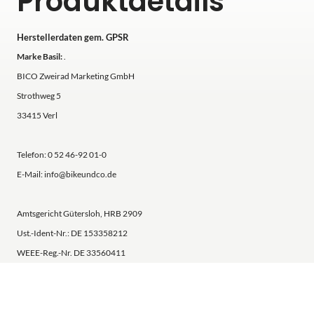
Produktdetails
Herstellerdaten gem. GPSR
Marke Basil:
.
BICO Zweirad Marketing GmbH
Strothweg 5
33415 Verl
Telefon: 0 52 46-92 01-0
E-Mail: info@bikeundco.de
Amtsgericht Gütersloh, HRB 2909
Ust.-Ident-Nr.: DE 153358212
WEEE-Reg.-Nr. DE 33560411