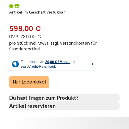
Vorbauten
Smartphonehalter
Artikel im Geschäft verfügbar
Zahnkränze
Spiegel
599,00 €
UVP: 739,00 €
Taschen
pro Stück inkl. MwSt.
zzgl. Versandkosten für
Standardartikel
Trainingsrollen
Wandhalterung
Nur Ladenlokal
Du hast Fragen zum Produkt?
Artikel reservieren