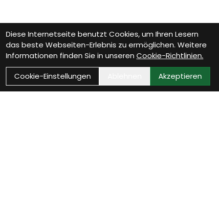
Diese Internetseite benutzt Cookies, um Ihren Lesern
das beste Webseiten-Erlebnis zu ermöglichen. Weitere
Informationen finden Sie in unseren
Cookie-Richtlinien.
Cookie-Einstellungen
Ablehnen
Akzeptieren
Wie können wir Dir helfen?
Beratungs-Termin