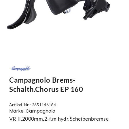
Mützen
Touring
Kettenblätter
Flaschen
Reflex-Produkte
Urban
Kurbelgarnituren
Flaschenhalter
Regenbekleidung
Laufräder
Gepäckträger
Schuhe
Lenker
Kettenschutz
Socken
Naben
Kindersitze
Streetwear
Pedale
Klingeln & Hupen
Trikots
Sättel
Pumpen
Campagnolo Brems-
Schalth.Chorus EP 160
Überschuhe
Sattelstützen
Rucksäcke
Unterwäsche
Schaltung
Schlösser
Artikel-Nr.: 2651146164
Marke: Campagnolo
Westen
Ständer
Schutzbleche
VR,li,2000mm,2-f,m.hydr.Scheibenbremse
Steuersätze
Single Speed