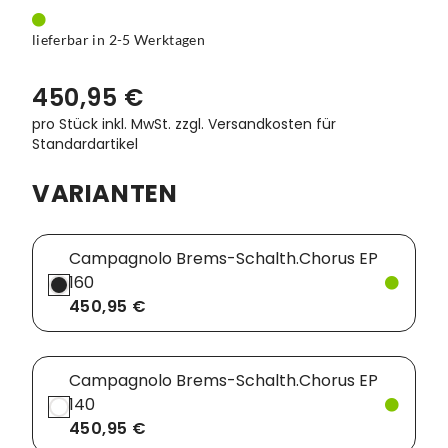
Vorbauten
Smartphonehalter
lieferbar in 2-5 Werktagen
Zahnkränze
Spiegel
450,95 €
pro Stück inkl. MwSt.
zzgl. Versandkosten für
Taschen
Standardartikel
Trainingsrollen
VARIANTEN
Wandhalterung
Campagnolo Brems-Schalth.Chorus EP
160
450,95 €
Campagnolo Brems-Schalth.Chorus EP
140
450,95 €