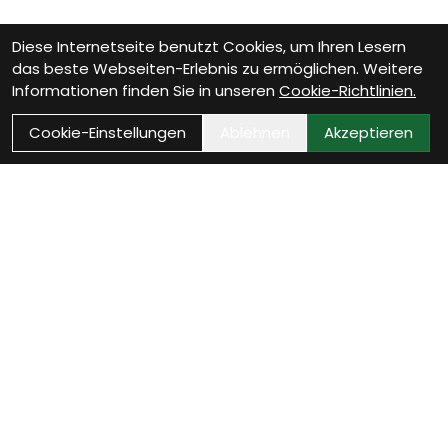
Diese Internetseite benutzt Cookies, um Ihren Lesern
das beste Webseiten-Erlebnis zu ermöglichen. Weitere
Informationen finden Sie in unseren
Cookie-Richtlinien.
Cookie-Einstellungen
Ablehnen
Akzeptieren
Wie können wir Dir helfen?
Beratungs-Termin