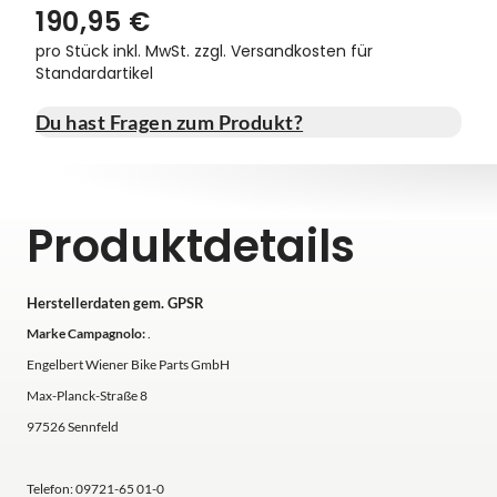
190,95 €
Vorbauten
Smartphonehalter
pro Stück inkl. MwSt.
zzgl. Versandkosten für
Standardartikel
Zahnkränze
Spiegel
Du hast Fragen zum Produkt?
Taschen
Trainingsrollen
Produktdetails
Wandhalterung
Herstellerdaten gem. GPSR
Marke Campagnolo:
.
Engelbert Wiener Bike Parts GmbH
Max-Planck-Straße 8
97526 Sennfeld
Telefon: 09721-65 01-0