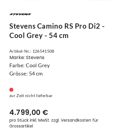
Mützen
Touring
Kettenblätter
Flaschen
Reflex-Produkte
Urban
Kurbelgarnituren
Flaschenhalter
Stevens Camino RS Pro Di2 -
Regenbekleidung
Laufräder
Gepäckträger
Cool Grey - 54 cm
Schuhe
Lenker
Kettenschutz
Artikel-Nr.: 126541508
Socken
Naben
Kindersitze
Marke: Stevens
Farbe: Cool Grey
Streetwear
Pedale
Klingeln & Hupen
Grösse: 54 cm
Trikots
Sättel
Pumpen
Überschuhe
Sattelstützen
Rucksäcke
zur Zeit nicht lieferbar
Unterwäsche
Schaltung
Schlösser
4.799,00 €
Westen
Ständer
Schutzbleche
pro Stück inkl. MwSt.
zzgl. Versandkosten für
Grossartikel
Steuersätze
Single Speed