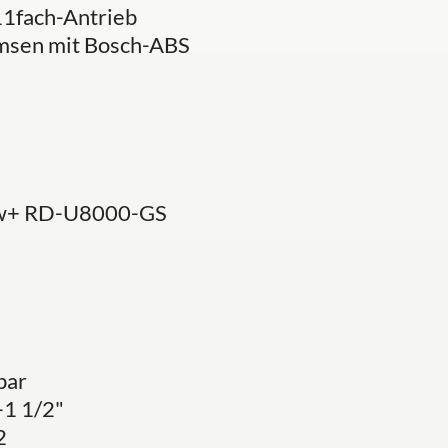
1fach-Antrieb
msen mit Bosch-ABS
ow+ RD-U8000-GS
bar
-1 1/2"
2