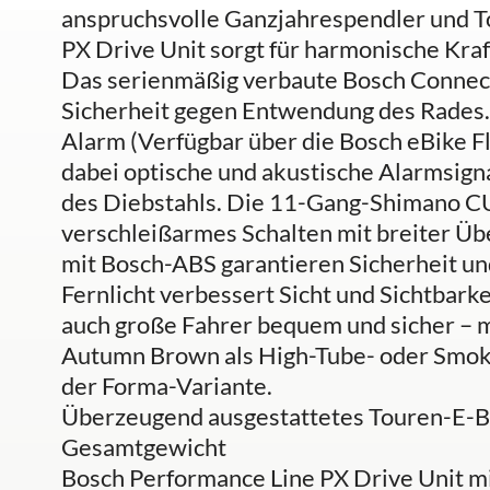
anspruchsvolle Ganzjahrespendler und T
PX Drive Unit sorgt für harmonische Kraft
Das serienmäßig verbaute Bosch Connect
Sicherheit gegen Entwendung des Rades
Alarm (Verfügbar über die Bosch eBike F
dabei optische und akustische Alarmsign
des Diebstahls. Die 11-Gang-Shimano CU
verschleißarmes Schalten mit breiter 
mit Bosch-ABS garantieren Sicherheit un
Fernlicht verbessert Sicht und Sichtbark
auch große Fahrer bequem und sicher – mi
Autumn Brown als High-Tube- oder Smok
der Forma-Variante.
Überzeugend ausgestattetes Touren-E-Bi
Gesamtgewicht
Bosch Performance Line PX Drive Unit 