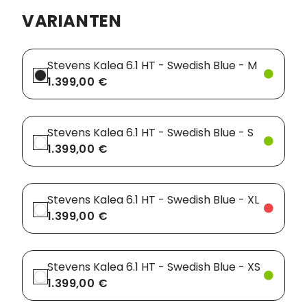
VARIANTEN
Vorbauten
Smartphonehalter
Zahnkränze
Spiegel
Stevens Kalea 6.1 HT - Swedish Blue - M
1.399,00 €
Taschen
Trainingsrollen
Stevens Kalea 6.1 HT - Swedish Blue - S
Wandhalterung
1.399,00 €
Stevens Kalea 6.1 HT - Swedish Blue - XL
1.399,00 €
Stevens Kalea 6.1 HT - Swedish Blue - XS
1.399,00 €