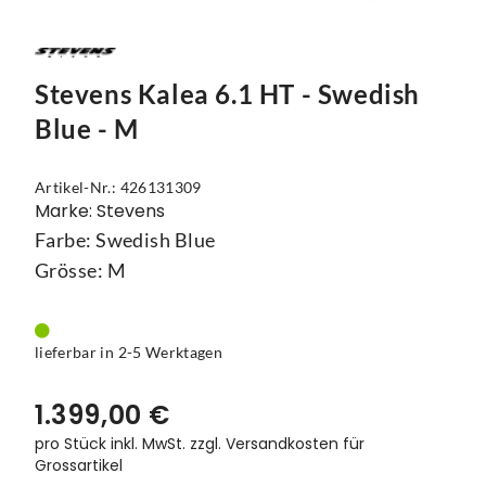
Mützen
Touring
Kettenblätter
Flaschen
Reflex-Produkte
Urban
Kurbelgarnituren
Flaschenhalter
Stevens Kalea 6.1 HT - Swedish
Regenbekleidung
Laufräder
Gepäckträger
Blue - M
Schuhe
Lenker
Kettenschutz
Artikel-Nr.: 426131309
Socken
Naben
Kindersitze
Marke: Stevens
Farbe: Swedish Blue
Streetwear
Pedale
Klingeln & Hupen
Grösse: M
Trikots
Sättel
Pumpen
Überschuhe
Sattelstützen
Rucksäcke
lieferbar in 2-5 Werktagen
Unterwäsche
Schaltung
Schlösser
1.399,00 €
Westen
Ständer
Schutzbleche
pro Stück inkl. MwSt.
zzgl. Versandkosten für
Grossartikel
Steuersätze
Single Speed