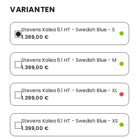
VARIANTEN
Vorbauten
Smartphonehalter
Zahnkränze
Spiegel
Stevens Kalea 6.1 HT - Swedish Blue - S
1.399,00 €
Taschen
Trainingsrollen
Stevens Kalea 6.1 HT - Swedish Blue - M
Wandhalterung
1.399,00 €
Stevens Kalea 6.1 HT - Swedish Blue - XL
1.399,00 €
Stevens Kalea 6.1 HT - Swedish Blue - XS
1.399,00 €