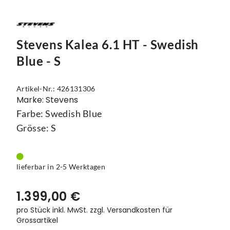
Mützen
Touring
Kettenblätter
Flaschen
Reflex-Produkte
Urban
Kurbelgarnituren
Flaschenhalter
Stevens Kalea 6.1 HT - Swedish
Regenbekleidung
Laufräder
Gepäckträger
Blue - S
Schuhe
Lenker
Kettenschutz
Artikel-Nr.: 426131306
Socken
Naben
Kindersitze
Marke: Stevens
Farbe: Swedish Blue
Streetwear
Pedale
Klingeln & Hupen
Grösse: S
Trikots
Sättel
Pumpen
Überschuhe
Sattelstützen
Rucksäcke
lieferbar in 2-5 Werktagen
Unterwäsche
Schaltung
Schlösser
1.399,00 €
Westen
Ständer
Schutzbleche
pro Stück inkl. MwSt.
zzgl. Versandkosten für
Grossartikel
Steuersätze
Single Speed